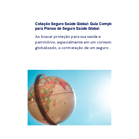
Cotação Seguro Saúde Global: Guia Completo
para Planos de Seguro Saúde Global
Ao buscar proteção para sua saúde e
patrimônio, especialmente em um contexto
globalizado, a contratação de um seguro
saúde global é uma decisão estratégica. A
cotação seguro saúde online é o primeiro
passo para garantir acesso a serviços médicos
de qualidade, seja para você, sua família, seus
colaboradores ou expatriados. Este guia
detalhado apresenta um passo a passo para
realizar a cotação online de seguro saúde
global, com foco em clareza, segurança e
análise técnica. Cota