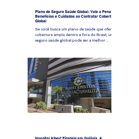
Plano de Seguro Saúde Global: Vale a Pena?
Benefícios e Cuidados ao Contratar Cobertura
Global
Se você busca um plano de saúde que ofereça
cobertura ampla dentro e fora do Brasil, um
seguro saúde global pode ser a melhor
solução. Com atendimento em hospitais
renomados, reembolso para consultas e
exames e assistência em emergências globais,
esse tipo de cobertura está cada vez mais
presente entre executivos, expatriados,
investidores e quem valoriza atendimento
médico de alto nível. Mas será que vale a pena
contratar um plano de saúde global? Neste
artigo, vamos explora
Hospital Albert Einstein em Goiânia. A