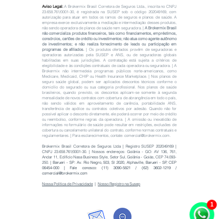
Aviso Legal:
A Brokermix Brasil Corretora de Seguros Ltda., inscrita no CNPJ
23.658.761
/0001-30, é registrada na SUSEP sob o código
202049169
, com
autorização para atuar em todos os ramos de seguros e planos de saúde. A
empresa exerce exclusivamente a mediação e intermediação desses produtos,
não sendo operadora de planos de saúde nem seguradora. |
A Brokermix Brasil
não comercializa produtos financeiros, tais como financiamentos, empréstimos,
consórcios, cartões de crédito ou investimentos; não atua como agente autônomo
de investimentos; e não realiza fornecimento de leads ou participação em
programas de afiliados.
|
Os produtos ofertados provêm de seguradoras e
operadoras autorizadas pela SUSEP e ANS, ou de seguradoras globais
habilitadas em suas jurisdições. A contratação está sujeita a critérios de
elegibilidade e às condições contratuais de cada operadora ou seguradora. | A
Brokermix não intermedeia programas públicos norte-americanos, como
Medicare, Medicaid, CHIP ou Health Insurance Marketplace. |
Nos planos de
seguro saúde global, podem ser aplicados descontos técnicos conforme o
domicílio do segurado ou sua categoria profissional. Nos planos de saúde
brasileiros, quando previsto, os descontos aplicam-se somente à segunda
mensalidade de novos contratos com cobertura de abrangência em todo o país,
não sendo válidos em aproveitamento de carência, portabilidade ANS,
transferência de apólice ou contratos coletivos por adesão. Quando não for
possível aplicar o desconto diretamente, ele poderá ocorrer por meio de crédito
ou reembolso, conforme regras da operadora. |
A omissão ou inexatidão de
informações no formulário de saúde pode resultar em restrições, exclusões de
cobertura ou cancelamento unilateral do contrato, conforme normas contratuais e
regulamentares. | Para esclarecimentos, contate:
comercial@brokermix.com
.
Brokermix Brasil Corretora de Seguros Ltda | Registro SUSEP
202049169
|
CNPJ
23.658.761
/0001-30. |
Nossos endereços:
Goiânia - GO: AV 136, 761,
Andar 11, Edifício Nasa Business Style, Setor Sul, Goiânia - Goiás, CEP
74.093-
250
. |
Barueri - SP: Av. Rio Negro, 503, Sl 2020, Alphaville, Barueri - SP, CEP
06454-000
|
Fale conosco:
(11) 3090-5821
/
(62) 3602-1219
/
comercial@brokermix.com
Nossa Política de Privacidade
|
Nosso Registro na Susep
1