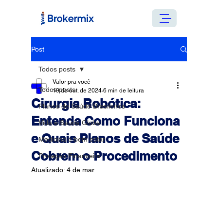
Post
Todos posts
Valor pra você
Todos posts
19 de out. de 2024
6 min de leitura
Cirurgia Robótica:
Planos de Saúde Brasileiros
Entenda Como Funciona
Vida e Saúde Global
e Quais Planos de Saúde
Medicina e bem estar
Cobrem o Procedimento
Proteção Financeira
Atualizado:
4 de mar.