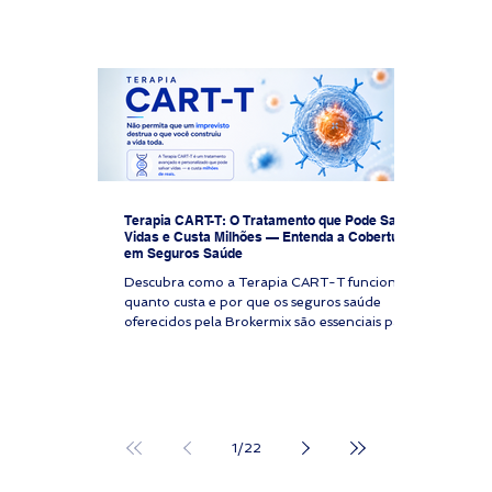
acompanhada pelo melhor obstetra do país,
que alerta sobre os benefícios do
armazenamento do cordão umbilical. A família
descobre que seu plano de saúde brasileiro
não cobrirá os custos do banco privado, que
exigiria um pagamento i
Terapia CART-T: O Tratamento que Pode Salvar
Vidas e Custa Milhões — Entenda a Cobertura
em Seguros Saúde
Descubra como a Terapia CART-T funciona,
quanto custa e por que os seguros saúde
oferecidos pela Brokermix são essenciais para
acessar esse tratamento avançado contra o
câncer.
1
/
22