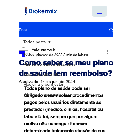
Post
Todos posts
Valor pra você
Todos posts
11 de mar. de 2023
2 min de leitura
Como saber se meu plano
Planos de Saúde Brasileiros
de saúde tem reembolso?
Vida e Saúde Global
Atualizado:
14 de jun. de 2024
Medicina e bem estar
Todos plano de saúde pode ser 
Proteção Financeira
obrigado a reembolsar procedimentos 
pagos pelos usuários diretamente ao 
prestador (médico, clínica, hospital ou 
laboratório), sempre que por algum 
motivo não conseguir fornecer 
determinado tratamento através de sua 