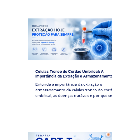
Células Tronco do Cordão Umbilical: A
Importância da Extração e Armazenamento
Entenda a importância da extração e
armazenamento de células tronco do cordão
umbilical, as doenças tratáveis e por que seu
plano de saúde não cobre esse procedimento.
Imagine uma família de alto patrimônio que
espera seu primeiro filho. A mãe está
acompanhada pelo melhor obstetra do país,
que alerta sobre os benefícios do
armazenamento do cordão umbilical. A família
descobre que seu plano de saúde brasileiro