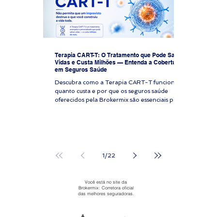
não cobrirá os custos do banco privado, que
exigiria um pagamento i
Terapia CART-T: O Tratamento que Pode Salvar
Vidas e Custa Milhões — Entenda a Cobertura
em Seguros Saúde
Descubra como a Terapia CART-T funciona,
quanto custa e por que os seguros saúde
oferecidos pela Brokermix são essenciais para
acessar esse tratamento avançado contra o
câncer.
1
/
22
Você está no site da
Brokermix: Corretora oficial
das melhores seguradoras.