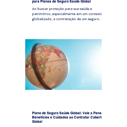
para Planos de Seguro Saúde Global
Ao buscar proteção para sua saúde e
patrimônio, especialmente em um contexto
globalizado, a contratação de um seguro
saúde global é uma decisão estratégica. A
cotação seguro saúde online é o primeiro
passo para garantir acesso a serviços médicos
de qualidade, seja para você, sua família, seus
colaboradores ou expatriados. Este guia
detalhado apresenta um passo a passo para
realizar a cotação online de seguro saúde
global, com foco em clareza, segurança e
análise técnica. Cota
Plano de Seguro Saúde Global: Vale a Pena?
Benefícios e Cuidados ao Contratar Cobertura
Global