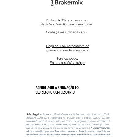
Brokermix: Clareza para suas
decisões. Direção para o seu futuro.
Conheça mais clicando aqui.
Peça aqui seu orçamento de
planos de saúde e seguros.
Fale conosco:
Estamos no WhatsApp ​
AGENDE AQUI A RENOVAÇÃO DO
SEU SEGURO COM DESCONTO.
Aviso Legal:
A Brokermix Brasil Corretora de Seguros Ltda., inscrita no CNPJ
23.658.761
/0001-30, é registrada na SUSEP sob o código
202049169
, com
autorização para atuar em todos os ramos de seguros e planos de saúde. A
empresa exerce exclusivamente a mediação e intermediação desses produtos,
não sendo operadora de planos de saúde nem seguradora. |
A Brokermix Brasil
não comercializa produtos financeiros, tais como financiamentos, empréstimos,
consórcios, cartões de crédito ou investimentos; não atua como agente autônomo