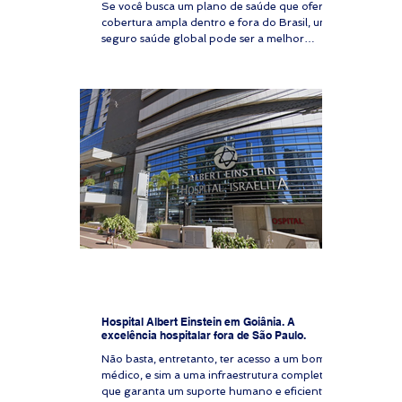
Se você busca um plano de saúde que ofereça
cobertura ampla dentro e fora do Brasil, um
seguro saúde global pode ser a melhor
solução. Com atendimento em hospitais
renomados, reembolso para consultas e
exames e assistência em emergências globais,
esse tipo de cobertura está cada vez mais
presente entre executivos, expatriados,
investidores e quem valoriza atendimento
médico de alto nível. Mas será que vale a pena
contratar um plano de saúde global? Neste
artigo, vamos explora
Hospital Albert Einstein em Goiânia. A
excelência hospitalar fora de São Paulo.
Não basta, entretanto, ter acesso a um bom
médico, e sim a uma infraestrutura completa,
que garanta um suporte humano e eficiente.