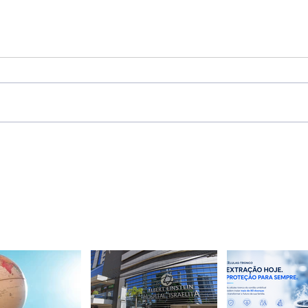
Células Tronco do Cordão
Grat
Umbilical: A Importância da
Nasc
Extração e Armazenamento
Como
Faz 