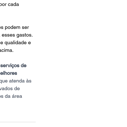
por cada 
tes podem ser 
 esses gastos. 
e qualidade e 
acima.
serviços de 
elhores 
que atenda às 
ivados de 
os da área 