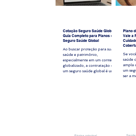
Cotação Seguro Saúde Global:
Plano d
Guia Completo para Planos de
Vale a 
Seguro Saúde Global
Cuidado
Cobertu
Ao buscar proteção para sua
Se voc
saúde e patrimônio,
saúde 
especialmente em um contexto
ampla d
globalizado, a contratação de
um seg
um seguro saúde global é uma
ser a m
decisão estratégica. A cotação
atendi
seguro saúde online é o
renoma
primeiro passo para garantir
consult
acesso a serviços médicos de
em emer
qualidade, seja para você, sua
tipo de
família, seus colaboradores ou
mais pr
expatriados. Este guia
expatri
detalhado apresenta um passo
quem v
a passo para realizar a cotação
médico 
online de seguro saúde global,
que val
com foco em clareza,
Saúde 
Página principal