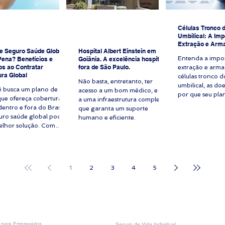
Células Tronco 
Umbilical: A Imp
Extração e Arm
e Seguro Saúde Global:
Hospital Albert Einstein em
Entenda a impo
Pena? Benefícios e
Goiânia. A excelência hospitalar
s ao Contratar
fora de São Paulo.
extração e arm
ra Global
células tronco 
Não basta, entretanto, ter
umbilical, as doe
ê busca um plano de
acesso a um bom médico, e sim
por que seu pla
que ofereça cobertura
a uma infraestrutura completa,
não cobre esse
entro e fora do Brasil,
que garanta um suporte
Imagine uma fam
uro saúde global pode
humano e eficiente.
patrimônio que 
elhor solução. Com
primeiro filho. 
mento em hospitais
acompanhada p
dos, reembolso para
obstetra do país
as e exames e assistência
sobre os benefí
gências globais, esse
armazenamento
1
2
3
4
5
 cobertura está cada vez
umbilical. A fam
esente entre executivos,
que seu plano d
ados, investidores e
brasileiro não c
aloriza atendimento
do banco privad
de alto nível. Mas será
um pagamento 
e a pena contratar um
para Empresários
Seguro de Vida Individual