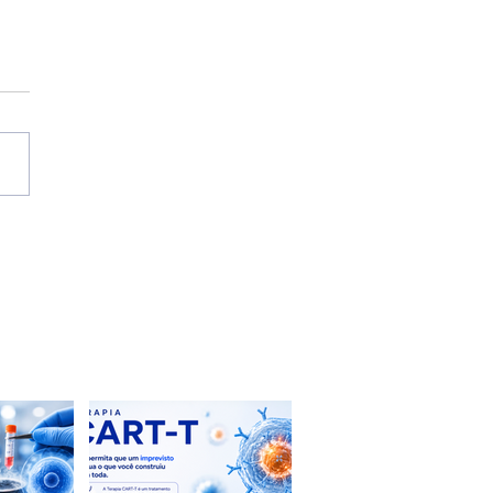
uidade para Recém-
idos no Seguro Saúde:
 Funciona e Por Que
Toda a Diferença