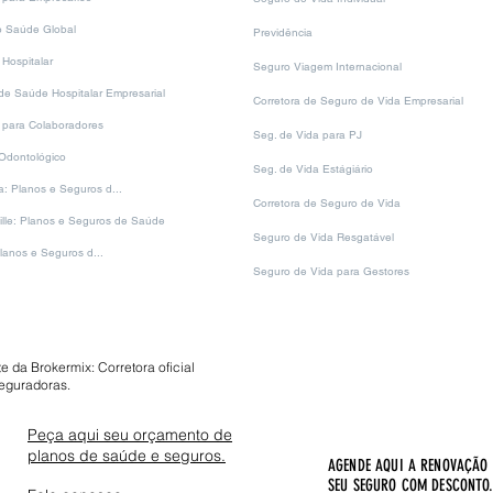
e saúde global? Neste
 vamos explora
 Saúde Global
Previdência
Hospitalar
Seguro Viagem Internacional
de Saúde Hospitalar Empresarial
Corretora de Seguro de Vida Empresarial
para Colaboradores
Seg. de Vida para PJ
Odontológico
Seg. de Vida Estágiário
a: Planos e Seguros d...
Corretora de Seguro de Vida
ille: Planos e Seguros de Saúde
Seguro de Vida Resgatável
lanos e Seguros d...
Seguro de Vida para Gestores
te da Brokermix: Corretora oficial
eguradoras.
Peça aqui seu orçamento de
planos de saúde e seguros.
AGENDE AQUI A RENOVAÇÃO
SEU SEGURO COM DESCONTO