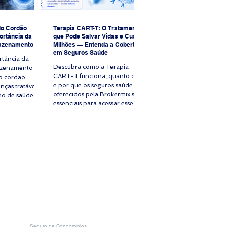
do Cordão
Terapia CART-T: O Tratamento
ortância da
que Pode Salvar Vidas e Custa
azenamento
Milhões — Entenda a Cobertura
em Seguros Saúde
rtância da
Descubra como a Terapia
azenamento de
CART-T funciona, quanto custa
do cordão
e por que os seguros saúde
nças tratáveis e
oferecidos pela Brokermix são
no de saúde
essenciais para acessar esse
 procedimento.
tratamento avançado contra o
ília de alto
câncer.
espera seu
A mãe está
elo melhor
, que alerta
cios do
 do cordão
ília descobre
e saúde
obrirá os custos
o, que exigiria
i
Seguro de Condomínios