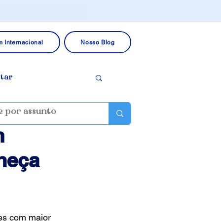
 Internacional
Nosso Blog
star
m
heça
es com maior 