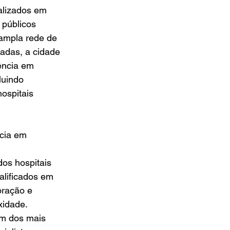
alizados em 
 públicos 
ampla rede de 
adas, a cidade 
ência em 
luindo 
ospitais 
cia em 
os hospitais 
alificados em 
oração e 
xidade.
 um dos mais 