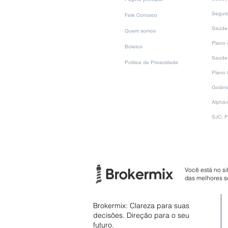
plano d
segurança e análise técnica.
artigo,
Cota
Seguro
Fale Conosco
Saúde 
Quem somos
Plano 
Boletos
Saúde 
Política de Privacidade
Plano 
Goiâni
Alphav
SJC: P
Você está no si
das melhores s
Brokermix: Clareza para suas
decisões. Direção para o seu
futuro.