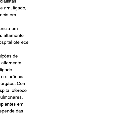
ialistas 
 rim, fígado, 
ência em 
rência em 
s altamente 
spital oferece 
uições de 
 altamente 
fígado.
 referência 
e órgãos. Com 
pital oferece 
pulmonares.
splantes em 
depende das 