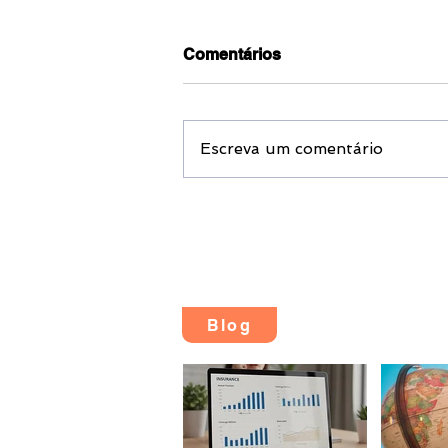
Comentários
Escreva um comentário
Hospital Albert Einstein em
Goiânia. A excelência
hospitalar fora de São
Paulo.
Blog