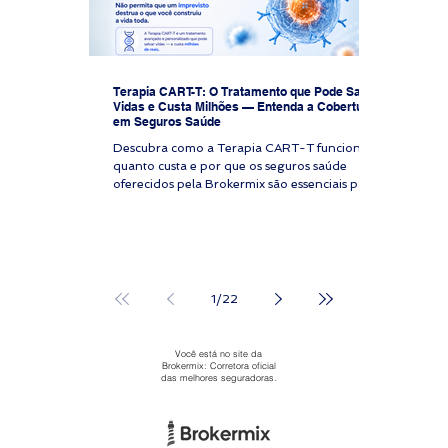
Terapia CART-T: O Tratamento que Pode Salvar
Vidas e Custa Milhões — Entenda a Cobertura
em Seguros Saúde
Descubra como a Terapia CART-T funciona,
quanto custa e por que os seguros saúde
oferecidos pela Brokermix são essenciais para
acessar esse tratamento avançado contra o
câncer.
1
/
22
Você está no site da
Brokermix: Corretora oficial
das melhores seguradoras.