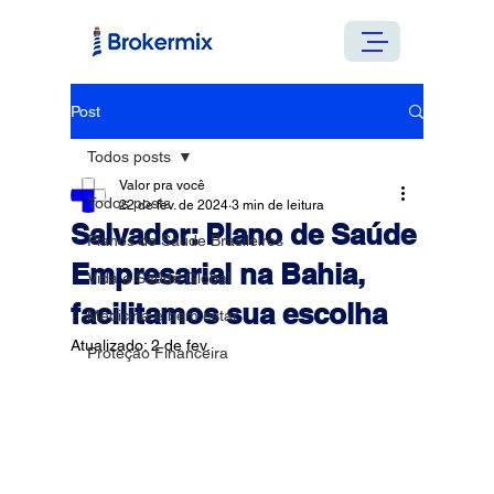
Post
Todos posts
Valor pra você
Todos posts
22 de fev. de 2024
3 min de leitura
Salvador: Plano de Saúde
Planos de Saúde Brasileiros
Empresarial na Bahia,
Vida e Saúde Global
facilitamos sua escolha
Medicina e bem estar
Atualizado:
2 de fev.
Proteção Financeira