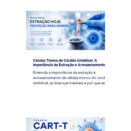
Células Tronco do Cordão Umbilical: A
Importância da Extração e Armazenamento
Entenda a importância da extração e
armazenamento de células tronco do cordão
umbilical, as doenças tratáveis e por que seu
plano de saúde não cobre esse procedimento.
Imagine uma família de alto patrimônio que
espera seu primeiro filho. A mãe está
acompanhada pelo melhor obstetra do país,
que alerta sobre os benefícios do
armazenamento do cordão umbilical. A família
descobre que seu plano de saúde brasileiro
não cobrirá os custos do banco privado, que
exigiria um pagamento i