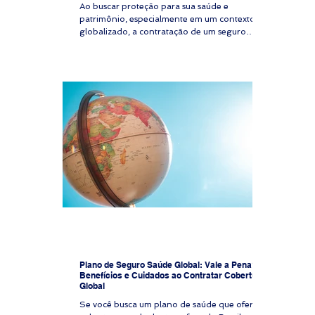
Ao buscar proteção para sua saúde e
patrimônio, especialmente em um contexto
globalizado, a contratação de um seguro
saúde global é uma decisão estratégica. A
cotação seguro saúde online é o primeiro
passo para garantir acesso a serviços médicos
de qualidade, seja para você, sua família, seus
colaboradores ou expatriados. Este guia
detalhado apresenta um passo a passo para
realizar a cotação online de seguro saúde
global, com foco em clareza, segurança e
análise técnica. Cota
Plano de Seguro Saúde Global: Vale a Pena?
Benefícios e Cuidados ao Contratar Cobertura
Global
Se você busca um plano de saúde que ofereça