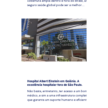
cobertura ampla dentro e fora do Brasil, um
seguro saúde global pode ser a melhor
solução. Com atendimento em hospitais
renomados, reembolso para consultas e
exames e assistência em emergências globais,
esse tipo de cobertura está cada vez mais
presente entre executivos, expatriados,
investidores e quem valoriza atendimento
médico de alto nível. Mas será que vale a pena
contratar um plano de saúde global? Neste
artigo, vamos explora
Hospital Albert Einstein em Goiânia. A
excelência hospitalar fora de São Paulo.
Não basta, entretanto, ter acesso a um bom
médico, e sim a uma infraestrutura completa,
que garanta um suporte humano e eficiente.