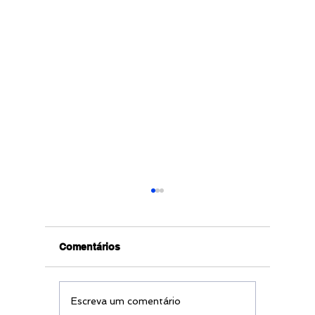
Comentários
Células Tronco do
Gratuid
Escreva um comentário