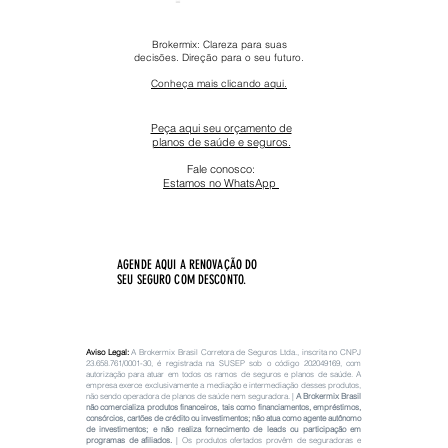
Brokermix: Clareza para suas
decisões. Direção para o seu futuro.
Conheça mais clicando aqui.
Peça aqui seu orçamento de
planos de saúde e seguros.
Fale conosco:
Estamos no WhatsApp ​
AGENDE AQUI A RENOVAÇÃO DO
SEU SEGURO COM DESCONTO.
Aviso Legal:
A Brokermix Brasil Corretora de Seguros Ltda., inscrita no CNPJ
23.658.761
/0001-30, é registrada na SUSEP sob o código
202049169
, com
autorização para atuar em todos os ramos de seguros e planos de saúde. A
empresa exerce exclusivamente a mediação e intermediação desses produtos,
não sendo operadora de planos de saúde nem seguradora. |
A Brokermix Brasil
não comercializa produtos financeiros, tais como financiamentos, empréstimos,
consórcios, cartões de crédito ou investimentos; não atua como agente autônomo
de investimentos; e não realiza fornecimento de leads ou participação em
programas de afiliados.
|
Os produtos ofertados provêm de seguradoras e