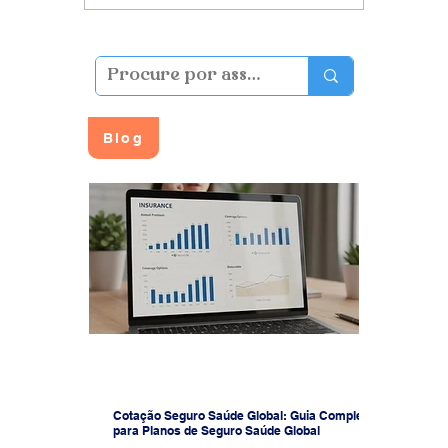
Cordão Umbilical: A
Nascido
Importância da Extração
Saúde:
e Armazenamento
e Por Q
Diferen
Blog
Cotação Seguro Saúde Global: Guia Completo
para Planos de Seguro Saúde Global