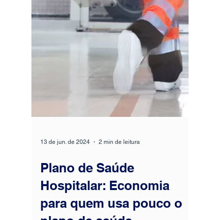
são aqueles aceitos no mais completo
hospital da cidade: O Hospital Albert
Einstein de Goiânia. Na Brokermix , temos
os melhores planos de saúde aceitos no
Einstein Goiânia. Com 19 anos de
experiência em planos de saúde de alto
padrão em Goiânia , ajudamos você a
encontrar o plano ideal para suas
necessidades de bons médicos e o melhor
hospital. Conheça os planos de saúde
aceitos no maior e melhor centro de
medicina de Goiânia e do Ce