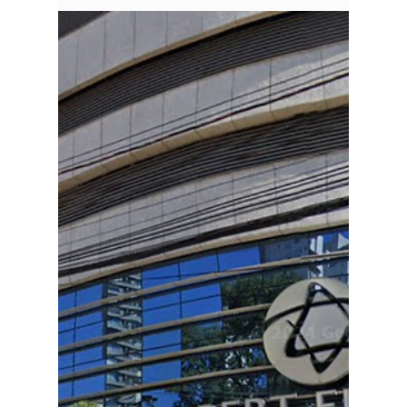
26 de fev. de 2025
4 min de leitura
Plano de Seguro Saúde
Global: Vale a Pena?
Benefícios e Cuidados ao
Contratar Cobertura
Global
Se você busca um plano de saúde que