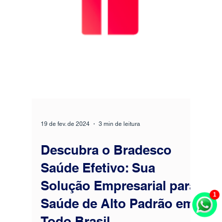
24 de fev. de 2024
2 min de leitura
Plano Efetivo Pantanal:
Uma opção da Bradesco
Saúde para Mato Grosso
e Mato Grosso do Sul
×
Olá! Estamos aqui para te
Plano Efetivo Pantanal: Foco na economia,
ajudar.
mas com qualidade O "Plano Efetivo
1
Pantanal" , oferecido pela Bradesco Saúde,
representa uma solução de cuidados de