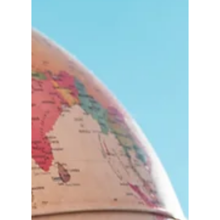
Quais os Melhores?
Se você busca um plano de saúde que
permita atendimento nos melhores hospitais
do Brasil , como o Hospital Albert Einstein e
o Sírio-Libanês , é essencial entender quais
operadoras oferecem essa cobertura e como
funcionam os convênios médicos nesses
hospitais de excelência. Tanto os planos
nacionais premium (Bradesco Saúde, Omint,
Amil One, Alice, SulAmérica e Porto Seguro
Saúde) quanto os planos internacionais
oferecem acesso a esses hospitais, mas
cada modelo tem suas par