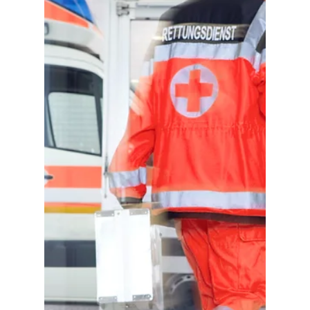
17 de jun. de 2024
3 min de leitura
Melhores Planos de
Saúde: Aceitos no
Hospital Albert Einstein
de Goiânia
Com certeza os Melhores Planos de Saúde