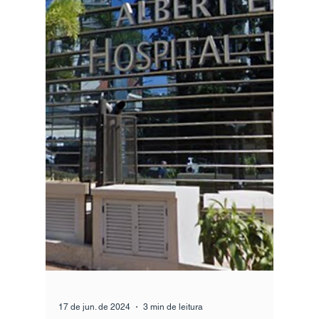
ofereça cobertura ampla dentro e fora do
Brasil, um seguro saúde global pode ser a
melhor solução. Com atendimento em
hospitais renomados, reembolso para
consultas e exames e assistência em
emergências globais, esse tipo de cobertura
está cada vez mais presente entre
executivos, expatriados, investidores e quem
valoriza atendimento médico de alto nível.
Mas será que vale a pena contratar um plano
de saúde global? Neste artigo, vamos
explora