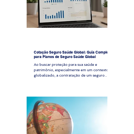
Cotação Seguro Saúde Global: Guia Completo
para Planos de Seguro Saúde Global
Ao buscar proteção para sua saúde e
patrimônio, especialmente em um contexto
globalizado, a contratação de um seguro
saúde global é uma decisão estratégica. A
cotação seguro saúde online é o primeiro
passo para garantir acesso a serviços médicos
de qualidade, seja para você, sua família, seus
colaboradores ou expatriados. Este guia
detalhado apresenta um passo a passo para
realizar a cotação online de seguro saúde
global, com foco em clareza, segurança e
análise técnica. Cota