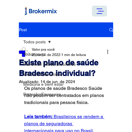
Post
Todos posts
Valor pra você
Todos posts
25 de jul. de 2022
1 min de leitura
Existe plano de saúde
Planos de Saúde Brasileiros
Bradesco individual?
Vida e Saúde Global
Atualizado:
14 de jun. de 2024
Medicina e bem estar
Os planos de saúde Bradesco Saúde 
Proteção Financeira
não podem ser contratados em planos 
tradicionais para pessoa física.
Leia também:
 Brasileiros se rendem a 
planos de seguradoras 
internacionais para uso no Brasil
. 