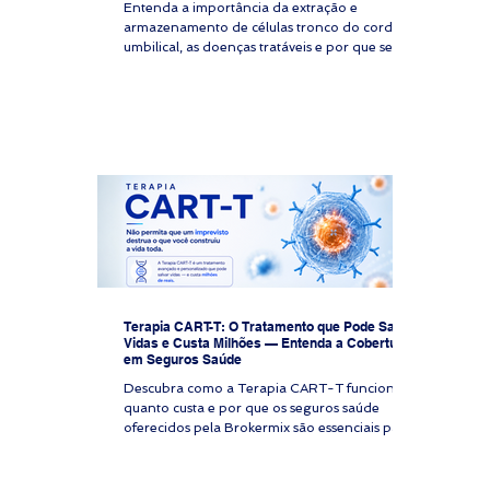
Entenda a importância da extração e
armazenamento de células tronco do cordão
umbilical, as doenças tratáveis e por que seu
plano de saúde não cobre esse procedimento.
Imagine uma família de alto patrimônio que
espera seu primeiro filho. A mãe está
acompanhada pelo melhor obstetra do país,
que alerta sobre os benefícios do
armazenamento do cordão umbilical. A família
descobre que seu plano de saúde brasileiro
não cobrirá os custos do banco privado, que
exigiria um pagamento i
Terapia CART-T: O Tratamento que Pode Salvar
Vidas e Custa Milhões — Entenda a Cobertura
em Seguros Saúde
Descubra como a Terapia CART-T funciona,
quanto custa e por que os seguros saúde
oferecidos pela Brokermix são essenciais para
acessar esse tratamento avançado contra o
câncer.