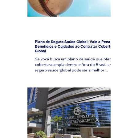
Plano de Seguro Saúde Global: Vale a Pena?
Benefícios e Cuidados ao Contratar Cobertura
Global
Se você busca um plano de saúde que ofereça
cobertura ampla dentro e fora do Brasil, um
seguro saúde global pode ser a melhor
solução. Com atendimento em hospitais
renomados, reembolso para consultas e
exames e assistência em emergências globais,
esse tipo de cobertura está cada vez mais
presente entre executivos, expatriados,
investidores e quem valoriza atendimento
médico de alto nível. Mas será que vale a pena
contratar um plano de saúde global? Neste
artigo, vamos explora