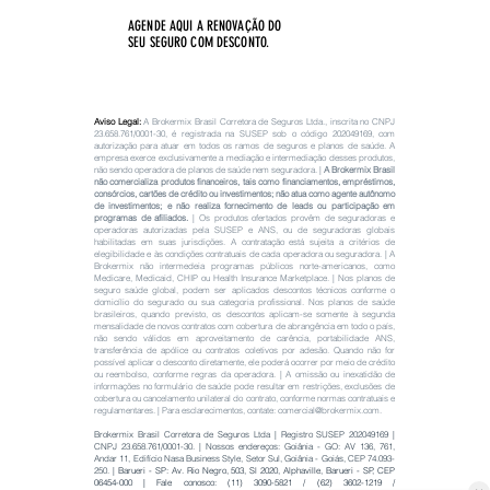
AGENDE AQUI A RENOVAÇÃO DO
SEU SEGURO COM DESCONTO.
Aviso Legal:
A Brokermix Brasil Corretora de Seguros Ltda., inscrita no CNPJ
23.658.761
/0001-30, é registrada na SUSEP sob o código
202049169
, com
autorização para atuar em todos os ramos de seguros e planos de saúde. A
empresa exerce exclusivamente a mediação e intermediação desses produtos,
não sendo operadora de planos de saúde nem seguradora. |
A Brokermix Brasil
não comercializa produtos financeiros, tais como financiamentos, empréstimos,
consórcios, cartões de crédito ou investimentos; não atua como agente autônomo
de investimentos; e não realiza fornecimento de leads ou participação em
programas de afiliados.
|
Os produtos ofertados provêm de seguradoras e
operadoras autorizadas pela SUSEP e ANS, ou de seguradoras globais
habilitadas em suas jurisdições. A contratação está sujeita a critérios de
elegibilidade e às condições contratuais de cada operadora ou seguradora. | A
Brokermix não intermedeia programas públicos norte-americanos, como
Medicare, Medicaid, CHIP ou Health Insurance Marketplace. |
Nos planos de
seguro saúde global, podem ser aplicados descontos técnicos conforme o
domicílio do segurado ou sua categoria profissional. Nos planos de saúde
brasileiros, quando previsto, os descontos aplicam-se somente à segunda
mensalidade de novos contratos com cobertura de abrangência em todo o país,
não sendo válidos em aproveitamento de carência, portabilidade ANS,
transferência de apólice ou contratos coletivos por adesão. Quando não for
possível aplicar o desconto diretamente, ele poderá ocorrer por meio de crédito
ou reembolso, conforme regras da operadora. |
A omissão ou inexatidão de
informações no formulário de saúde pode resultar em restrições, exclusões de
cobertura ou cancelamento unilateral do contrato, conforme normas contratuais e
regulamentares. | Para esclarecimentos, contate:
comercial@brokermix.com
.
Brokermix Brasil Corretora de Seguros Ltda | Registro SUSEP
202049169
|
CNPJ
23.658.761
/0001-30. |
Nossos endereços:
Goiânia - GO: AV 136, 761,
Andar 11, Edifício Nasa Business Style, Setor Sul, Goiânia - Goiás, CEP
74.093-
250
. |
Barueri - SP: Av. Rio Negro, 503, Sl 2020, Alphaville, Barueri - SP, CEP
06454-000
|
Fale conosco:
(11) 3090-5821
/
(62) 3602-1219
/